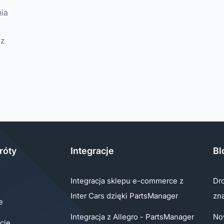
nia
 z
róty
Integracje
Bl
Integracja sklepu e-commerce z
Dro
Inter Cars dzięki PartsManager
zn
e
Integracja z Allegro - PartsManager
No
cje