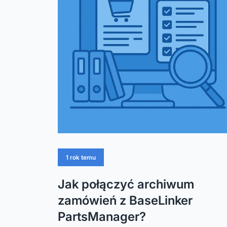
1 rok temu
Jak połączyć archiwum
zamówień z BaseLinker
PartsManager?