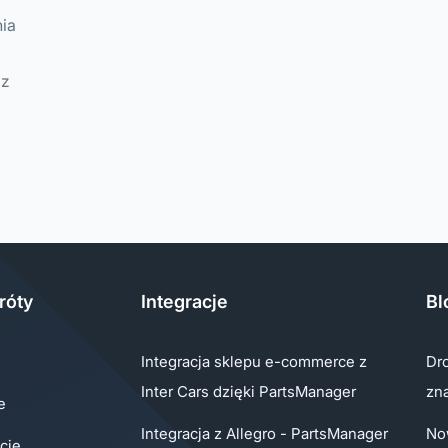
nia
 z
róty
Integracje
Bl
Integracja sklepu e-commerce z
Dro
Inter Cars dzięki PartsManager
zn
e
Integracja z Allegro - PartsManager
No
cje