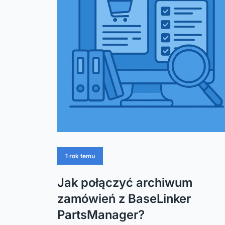
1 rok temu
Jak połączyć archiwum
zamówień z BaseLinker
PartsManager?